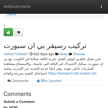
Home
setbookmarks
Togg
navi
Home
1
تركيب رسيفر بي ان سبورت
nathan7v09odr7
622 days ago
News
Discuss
نحن نعمل جاهدين لتوفير أفضل تجربة لكافة عملائنا في الكويت. مع بي
ان سبورت، يمكنك الاشتراك في الباقة التي تناسبك، والاستمتاع بمشاهدة
المباريات بأعلى جودة. نوفر أيضًا خدمة التجديد عبر الإنترنت وتلبية
احتياجاتك التقنية بسرعة وكفاءة
https://beinsport.ads-kuwait.net/
Comments
Who Upvoted
Comments
Submit a Comment
No HTML