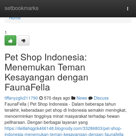
Home
setbookmarks
Togg
navi
Home
1
Pet Shop Indonesia:
Menemukan Teman
Kesayangan dengan
FaunaFella
tiffanyzglv211790
570 days ago
News
Discuss
FaunaFella | Pet Shop Indonesia - Dalam beberapa tahun
terakhir, keberadaan pet shop di Indonesia semakin meningkat,
mencerminkan tingginya minat masyarakat terhadap hewan
peliharaan. Dengan berbagai layanan yang
https://delilahqgck466148.blognody.com/33286803/pet-shop-
indonesia-menemukan-teman-kesayangan-dengan-faunafella