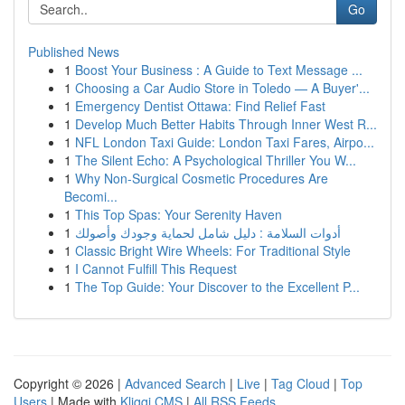
Go
Published News
1
Boost Your Business : A Guide to Text Message ...
1
Choosing a Car Audio Store in Toledo — A Buyer'...
1
Emergency Dentist Ottawa: Find Relief Fast
1
Develop Much Better Habits Through Inner West R...
1
NFL London Taxi Guide: London Taxi Fares, Airpo...
1
The Silent Echo: A Psychological Thriller You W...
1
Why Non-Surgical Cosmetic Procedures Are
Becomi...
1
This Top Spas: Your Serenity Haven
1
أدوات السلامة : دليل شامل لحماية وجودك وأصولك
1
Classic Bright Wire Wheels: For Traditional Style
1
I Cannot Fulfill This Request
1
The Top Guide: Your Discover to the Excellent P...
Copyright © 2026 |
Advanced Search
|
Live
|
Tag Cloud
|
Top
Users
| Made with
Kliqqi CMS
|
All RSS Feeds