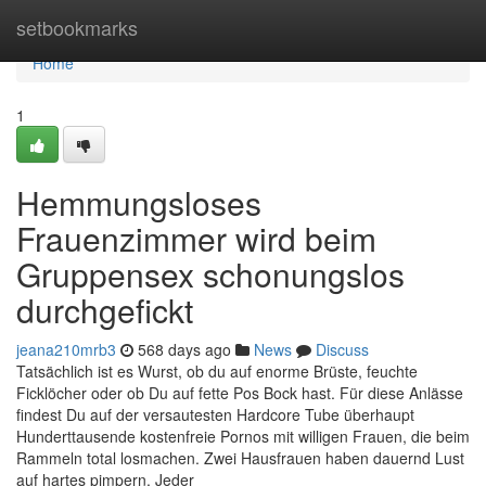
Home
setbookmarks
Home
1
Hemmungsloses
Frauenzimmer wird beim
Gruppensex schonungslos
durchgefickt
jeana210mrb3
568 days ago
News
Discuss
Tatsächlich ist es Wurst, ob du auf enorme Brüste, feuchte
Ficklöcher oder ob Du auf fette Pos Bock hast. Für diese Anlässe
findest Du auf der versautesten Hardcore Tube überhaupt
Hunderttausende kostenfreie Pornos mit willigen Frauen, die beim
Rammeln total losmachen. Zwei Hausfrauen haben dauernd Lust
auf hartes pimpern. Jeder