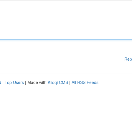
Rep
d
|
Top Users
| Made with
Kliqqi CMS
|
All RSS Feeds