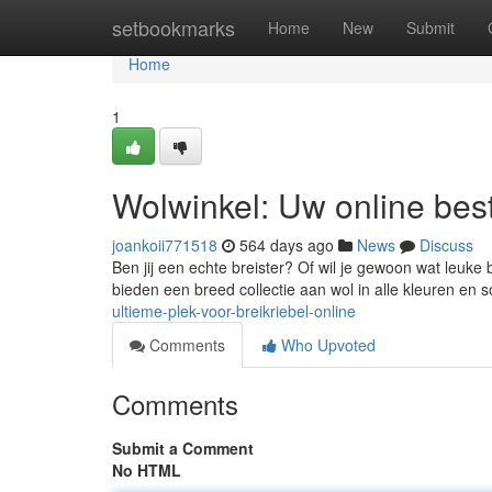
Home
setbookmarks
Home
New
Submit
Home
1
Wolwinkel: Uw online bes
joankoii771518
564 days ago
News
Discuss
Ben jij een echte breister? Of wil je gewoon wat leuke 
bieden een breed collectie aan wol in alle kleuren en so
ultieme-plek-voor-breikriebel-online
Comments
Who Upvoted
Comments
Submit a Comment
No HTML