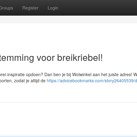
Groups
Register
Login
temming voor breikriebel!
brei-inspiratie opdoen? Dan ben je bij Wolwinkel aan het juiste adres! W
orten, zodat je altijd de
https://advicebookmarks.com/story26405539/