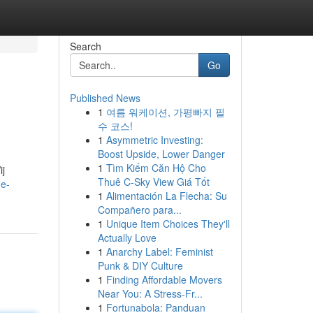
Search
Go
Published News
1
여름 워케이션, 가평빠지 필
수 코스!
1
Asymmetric Investing:
Boost Upside, Lower Danger
1
Tìm Kiếm Căn Hộ Cho
ij
Thuê C-Sky View Giá Tốt
de-
1
Alimentación La Flecha: Su
Compañero para...
1
Unique Item Choices They'll
Actually Love
1
Anarchy Label: Feminist
Punk & DIY Culture
1
Finding Affordable Movers
Near You: A Stress-Fr...
1
Fortunabola: Panduan