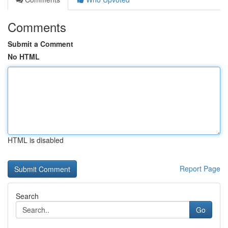
Comments
Submit a Comment
No HTML
HTML is disabled
Report Page
Search
Go