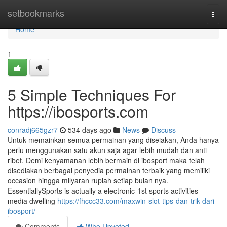
Home
setbookmarks
Togg
navi
Home
1
5 Simple Techniques For
https://ibosports.com
conradj665gzr7
534 days ago
News
Discuss
Untuk memainkan semua permainan yang diseiakan, Anda hanya
perlu menggunakan satu akun saja agar lebih mudah dan anti
ribet. Demi kenyamanan lebih bermain di ibosport maka telah
disediakan berbagai penyedia permainan terbaik yang memiliki
occasion hingga milyaran rupiah setiap bulan nya.
EssentiallySports is actually a electronic-1st sports activities
media dwelling
https://fhccc33.com/maxwin-slot-tips-dan-trik-dari-
ibosport/
Comments
Who Upvoted