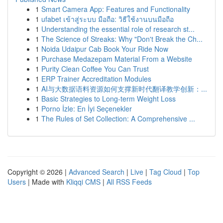
1
Smart Camera App: Features and Functionality
1
ufabet เข้าสู่ระบบ มือถือ: วิธีใช้งานบนมือถือ
1
Understanding the essential role of research st...
1
The Science of Streaks: Why "Don't Break the Ch...
1
Noida Udaipur Cab Book Your Ride Now
1
Purchase Medazepam Material From a Website
1
Purity Clean Coffee You Can Trust
1
ERP Trainer Accreditation Modules
1
AI与大数据语料资源如何支撑新时代翻译教学创新：...
1
Basic Strategies to Long-term Weight Loss
1
Porno İzle: En İyi Seçenekler
1
The Rules of Set Collection: A Comprehensive ...
Copyright © 2026 |
Advanced Search
|
Live
|
Tag Cloud
|
Top
Users
| Made with
Kliqqi CMS
|
All RSS Feeds