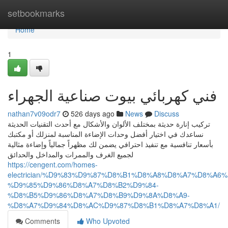
Home
setbookmarks
Home
1
فني كهربائي بيوت صناعية الجهراء
nathan7v09odr7
526 days ago
News
Discuss
تركيب إنارة حديثة بمختلف الألوان والأشكال مع أحدث التقنيات الحديثة
نساعدك في اختيار أفضل وحدات الإضاءة المناسبة لمنزلك أو مكتبك
بأسعار تنافسية مع تنفيذ احترافي يضمن لك مظهراً جمالياً وإضاءة مثالية
لجميع الغرف والممرات والمداخل والحدائق
https://cengent.com/homes-
electrician/%D9%83%D9%87%D8%B1%D8%A8%D8%A7%D8%A6%
%D9%85%D9%86%D8%A7%D8%B2%D9%84-
%D8%B5%D9%86%D8%A7%D8%B9%D9%8A%D8%A9-
%D8%A7%D9%84%D8%AC%D9%87%D8%B1%D8%A7%D8%A1/
Comments
Who Upvoted