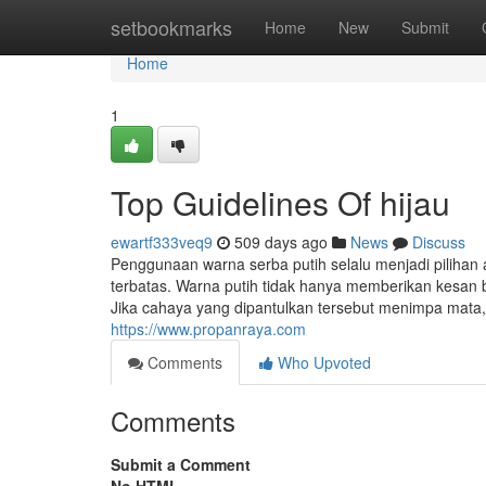
Home
setbookmarks
Home
New
Submit
Home
1
Top Guidelines Of hijau
ewartf333veq9
509 days ago
News
Discuss
Penggunaan warna serba putih selalu menjadi pilihan
terbatas. Warna putih tidak hanya memberikan kesan b
Jika cahaya yang dipantulkan tersebut menimpa mata, 
https://www.propanraya.com
Comments
Who Upvoted
Comments
Submit a Comment