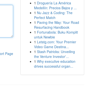
1
Droguería La América
Medellín: Precios Bajos y ...
1
Nu Jazz & Coding: The
Perfect Match
1
Paving the Way: Your Road
Resurfacing Handbook
1
Fortunabola: Buku Komplit
untuk Newbie
1
Letstg.com: Your Premier
Video Game Destina...
1
Stash Patricks: Unveiling
ort Page
the Venture Investor'...
1
Why executive education
drives successful organ...