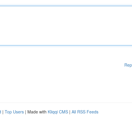
Rep
d
|
Top Users
| Made with
Kliqqi CMS
|
All RSS Feeds