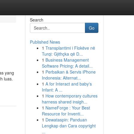
Search
Go
Published News
1
Transplantimi i Flokëve në
Turqi: Gjithçka që D...
1
Business Management
Software Pricing: A detail...
1
Perbaikan & Servis iPhone
as yang
Indonesia: Alternat...
h luas.
1
A for Interact and baby's
Infant: A ...
1
How contemporary cultures
harness shared insigh...
1
NameForge : Your Best
Resource for Inventi...
1
Dewataspin: Panduan
Lengkap dan Cara copyright
...