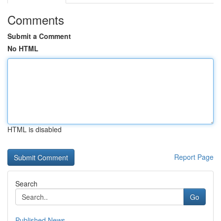
Comments
Submit a Comment
No HTML
HTML is disabled
Report Page
Search
Go
Published News