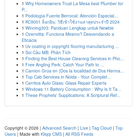
1
Why Homeowners Trust La Mesa best Plumber for
P...
1
Podología Fuente Berrocal: Atención Especial...
1
KC9001 ล็อกอิน: วิธีเข้าใช้งานล่าสุดประจำปี 2024
1
Winning303: Panduan Lengkap untuk Newbie
1
Ozenvitta: Funciona Mesmo? Desvendando a
Eficácia
1
Uv coating in copyright flooring manufacturing ...
1
Soi Cầu MB: Phân Tích
1
Finding the Best House Cleaning Services in Pho...
1
Free Angling Perk: Catch Your Path to ...
1
Camion Grúa en {Dos la localidad de Dos Herma...
1
Top Cab Services in Noida - Your Complet...
1
Cerritos Auto Glass: Glass Repair Experts
1
Windows 11 Battery Consumption : Why Is It Ta...
1
These Prophets' Supplications: A Scriptural Ref...
Copyright © 2026 |
Advanced Search
|
Live
|
Tag Cloud
|
Top
Users
| Made with
Kliqqi CMS
|
All RSS Feeds