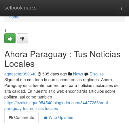
Home
setbookmarks
Togg
navi
Home
1
Ahora Paraguay : Tus Noticias
Locales
agnesetgr096640
505 days ago
News
Discuss
Sigue al día con todo lo que sucede en las regiones. Ahora
Paraguay es la fuente número uno para noticias nacionales de
alta calidad. En nuestro sitio web encontrarás artículos sobre
política, así como también
https://ezekielequd954540.bloginder.com/34427286/aquí-
paraguay-tus-noticias-locales
Comments
Who Upvoted