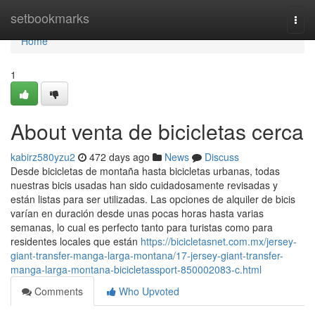
Home
setbookmarks
Togg
navi
Home
1
About venta de bicicletas cerca
kabirz580yzu2
472 days ago
News
Discuss
Desde bicicletas de montaña hasta bicicletas urbanas, todas
nuestras bicis usadas han sido cuidadosamente revisadas y
están listas para ser utilizadas. Las opciones de alquiler de bicis
varían en duración desde unas pocas horas hasta varias
semanas, lo cual es perfecto tanto para turistas como para
residentes locales que están
https://bicicletasnet.com.mx/jersey-
giant-transfer-manga-larga-montana/17-jersey-giant-transfer-
manga-larga-montana-bicicletassport-850002083-c.html
Comments
Who Upvoted