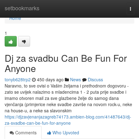
Home
setbookmarks
Togg
navi
Home
1
Dj za svadbu Can Be Fun For
Anyone
tonyb628trp2
450 days ago
News
Discuss
Naravno, to sve ovisi o Vašim željama i prethodnom dogovoru -
zato se uvijek nalazimo s mladencima 1 - 2 puta prije svadbe i
imamo otvoren mail za sve glazbene želje do samog dana
vjenčanja (primjerice neke svadbe završe na novom rock-u, neke
na house-u, a neke sa slavonskim
https://djzavjenanjazagreb74173.ambien-blog.com/41487643/dj-
za-svadbe-can-be-fun-for-anyone
Comments
Who Upvoted