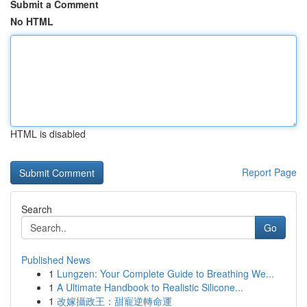
Submit a Comment
No HTML
HTML is disabled
Report Page
Search
Go
Published News
1
Lungzen: Your Complete Guide to Breathing We...
1
A Ultimate Handbook to Realistic Silicone...
1
改嫁攝政王：甜寵逆轉命運