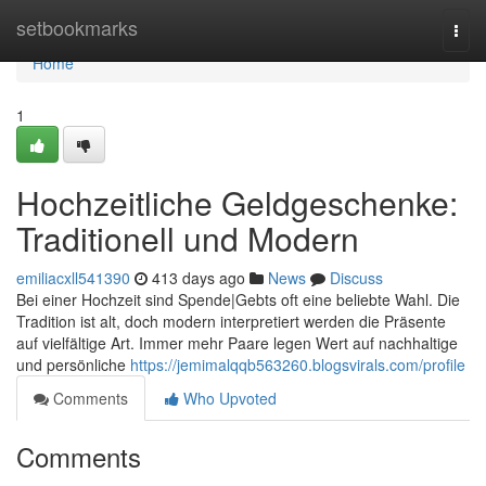
Home
setbookmarks
Togg
navi
Home
1
Hochzeitliche Geldgeschenke:
Traditionell und Modern
emiliacxll541390
413 days ago
News
Discuss
Bei einer Hochzeit sind Spende|Gebts oft eine beliebte Wahl. Die
Tradition ist alt, doch modern interpretiert werden die Präsente
auf vielfältige Art. Immer mehr Paare legen Wert auf nachhaltige
und persönliche
https://jemimalqqb563260.blogsvirals.com/profile
Comments
Who Upvoted
Comments