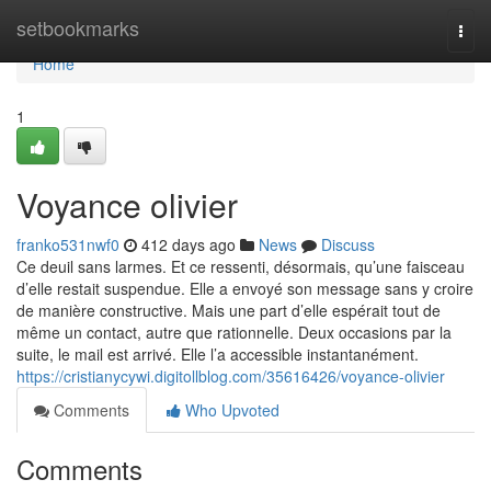
Home
setbookmarks
Togg
navi
Home
1
Voyance olivier
franko531nwf0
412 days ago
News
Discuss
Ce deuil sans larmes. Et ce ressenti, désormais, qu’une faisceau
d’elle restait suspendue. Elle a envoyé son message sans y croire
de manière constructive. Mais une part d’elle espérait tout de
même un contact, autre que rationnelle. Deux occasions par la
suite, le mail est arrivé. Elle l’a accessible instantanément.
https://cristianycywi.digitollblog.com/35616426/voyance-olivier
Comments
Who Upvoted
Comments