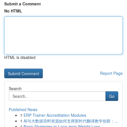
Submit a Comment
No HTML
HTML is disabled
Report Page
Search
Go
Published News
1
ERP Trainer Accreditation Modules
1
AI与大数据语料资源如何支撑新时代翻译教学创新：...
1
Basic Strategies to Long-term Weight Loss