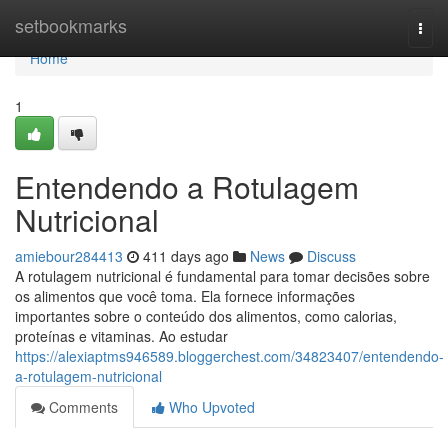
Home
setbookmarks
Togg
navi
Home
1
Entendendo a Rotulagem
Nutricional
amiebour284413
411 days ago
News
Discuss
A rotulagem nutricional é fundamental para tomar decisões sobre
os alimentos que você toma. Ela fornece informações
importantes sobre o conteúdo dos alimentos, como calorias,
proteínas e vitaminas. Ao estudar
https://alexiaptms946589.bloggerchest.com/34823407/entendendo-
a-rotulagem-nutricional
Comments
Who Upvoted