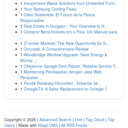
1
Inexpensive Waste Solutions from Unwanted Furni...
1
Your Samsung Cooling Fixes:
1
Cebo Sostenible: El Futuro de la Pesca
Responsable
1
Real Estate in Gurgaon : Your Overview to H...
1
Comprar Bens Imóveis em o País: Um Manual para
...
1
{Frontier Markets: The New Opportunity for S...
1
Ovruxtali: A Comprehensive Review
1
Woodbridge Window Upgrade: Save Energy &
Money ...
1
Cheyenne Garage Door Repair: Reliable Service Y...
1
Mendorong Pendapatan dengan Jasa Web
Penjualan ...
1
Pendik Refakatçi Hizmetleri : İmkanlar ve...
1
OmegleTV: A Safer Replacement to Omegle ?
Copyright © 2026 |
Advanced Search
|
Live
|
Tag Cloud
|
Top
Users
| Made with
Kliqqi CMS
|
All RSS Feeds