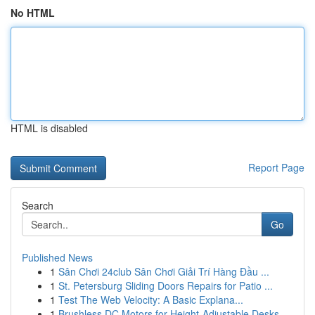
No HTML
HTML is disabled
Report Page
Search
Go
Published News
1
Sân Chơi 24club Sân Chơi Giải Trí Hàng Đầu ...
1
St. Petersburg Sliding Doors Repairs for Patio ...
1
Test The Web Velocity: A Basic Explana...
1
Brushless DC Motors for Height-Adjustable Desks...