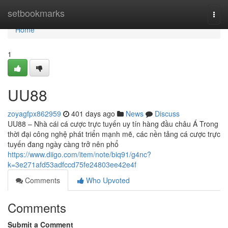
Home
setbookmarks
Togg
navi
Home
1
UU88
zoyagfpx862959
401 days ago
News
Discuss
UU88 – Nhà cái cá cược trực tuyến uy tín hàng đầu châu Á Trong
thời đại công nghệ phát triển mạnh mẽ, các nền tảng cá cược trực
tuyến đang ngày càng trở nên phổ
https://www.diigo.com/item/note/biq91/g4nc?
k=3e271afd53adfccd75fe24803ee42e4f
Comments
Who Upvoted
Comments
Submit a Comment