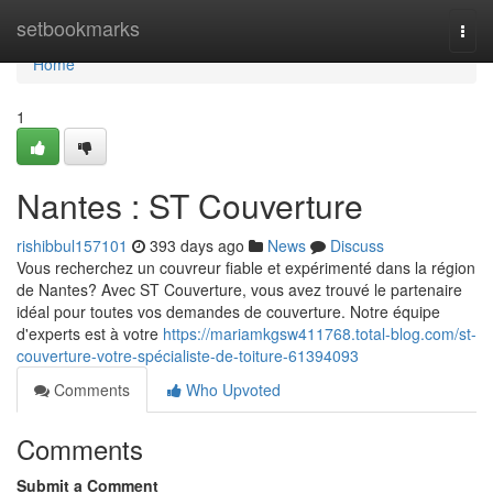
Home
setbookmarks
Togg
navi
Home
1
Nantes : ST Couverture
rishibbul157101
393 days ago
News
Discuss
Vous recherchez un couvreur fiable et expérimenté dans la région
de Nantes? Avec ST Couverture, vous avez trouvé le partenaire
idéal pour toutes vos demandes de couverture. Notre équipe
d'experts est à votre
https://mariamkgsw411768.total-blog.com/st-
couverture-votre-spécialiste-de-toiture-61394093
Comments
Who Upvoted
Comments
Submit a Comment