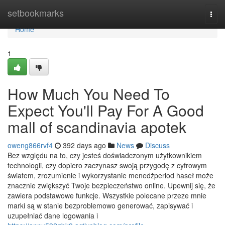
Home
setbookmarks
Togg
navi
Home
1
How Much You Need To
Expect You'll Pay For A Good
mall of scandinavia apotek
oweng866rvf4
392 days ago
News
Discuss
Bez względu na to, czy jesteś doświadczonym użytkownikiem
technologii, czy dopiero zaczynasz swoją przygodę z cyfrowym
światem, zrozumienie i wykorzystanie menedżperiod haseł może
znacznie zwiększyć Twoje bezpieczeństwo online. Upewnij się, że
zawiera podstawowe funkcje. Wszystkie polecane przeze mnie
marki są w stanie bezproblemowo generować, zapisywać i
uzupełniać dane logowania i