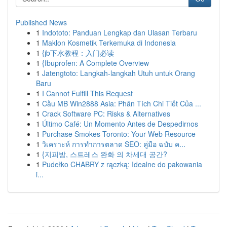
Published News
1
Indototo: Panduan Lengkap dan Ulasan Terbaru
1
Maklon Kosmetik Terkemuka di Indonesia
1
{jb下水教程：入门必读
1
{Ibuprofen: A Complete Overview
1
Jatengtoto: Langkah-langkah Utuh untuk Orang
Baru
1
I Cannot Fulfill This Request
1
Cầu MB Win2888 Asia: Phân Tích Chi Tiết Của ...
1
Crack Software PC: Risks & Alternatives
1
Último Café: Un Momento Antes de Despedirnos
1
Purchase Smokes Toronto: Your Web Resource
1
วิเคราะห์ การทำการตลาด SEO: คู่มือ ฉบับ ค...
1
{지피방, 스트레스 완화 의 차세대 공간?
1
Pudełko CHABRY z rączką: Idealne do pakowania
i...