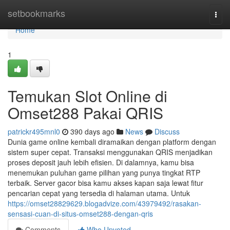
Home
setbookmarks
Togg
navi
Home
1
Temukan Slot Online di
Omset288 Pakai QRIS
patrickr495mnl0
390 days ago
News
Discuss
Dunia game online kembali diramaikan dengan platform dengan
sistem super cepat. Transaksi menggunakan QRIS menjadikan
proses deposit jauh lebih efisien. Di dalamnya, kamu bisa
menemukan puluhan game pilihan yang punya tingkat RTP
terbaik. Server gacor bisa kamu akses kapan saja lewat fitur
pencarian cepat yang tersedia di halaman utama. Untuk
https://omset28829629.blogadvize.com/43979492/rasakan-
sensasi-cuan-di-situs-omset288-dengan-qris
Comments
Who Upvoted