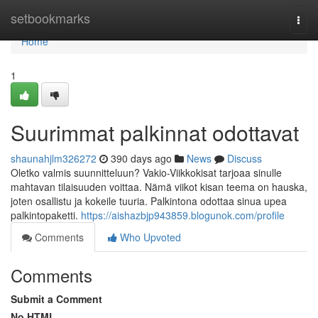
Home
setbookmarks
Togg
navi
Home
1
Suurimmat palkinnat odottavat
shaunahjlm326272
390 days ago
News
Discuss
Oletko valmis suunnitteluun? Vakio-Viikkokisat tarjoaa sinulle
mahtavan tilaisuuden voittaa. Nämä viikot kisan teema on hauska,
joten osallistu ja kokeile tuuria. Palkintona odottaa sinua upea
palkintopaketti.
https://aishazbjp943859.blogunok.com/profile
Comments
Who Upvoted
Comments
Submit a Comment
No HTML