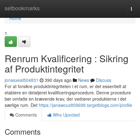
Home
setbookmarks
Togg
navi
Home
1
Renrum Kvalificering : Sikring
af Produktintegritet
jonasxeal504831
390 days ago
News
Discuss
For at forsikre produktintegriteten i et rum, er det essentielt at
etablere en detaljeret kvalificeringsprocedure. Denne procedure
bør omfatte en krævende krav, der vedrører produkterne i det
særlige rum. Det
https://janawcux859699.targetblogs.com/profile
Comments
Who Upvoted
Comments