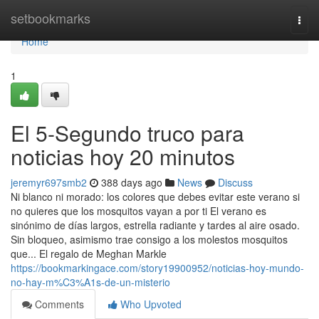
Home
setbookmarks
Togg
navi
Home
1
El 5-Segundo truco para
noticias hoy 20 minutos
jeremyr697smb2
388 days ago
News
Discuss
Ni blanco ni morado: los colores que debes evitar este verano si
no quieres que los mosquitos vayan a por ti El verano es
sinónimo de días largos, estrella radiante y tardes al aire osado.
Sin bloqueo, asimismo trae consigo a los molestos mosquitos
que... El regalo de Meghan Markle
https://bookmarkingace.com/story19900952/noticias-hoy-mundo-
no-hay-m%C3%A1s-de-un-misterio
Comments
Who Upvoted