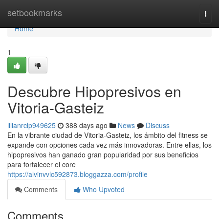
Home
setbookmarks
Togg
navi
Home
1
Descubre Hipopresivos en
Vitoria-Gasteiz
lilianrclp949625
388 days ago
News
Discuss
En la vibrante ciudad de Vitoria-Gasteiz, los ámbito del fitness se
expande con opciones cada vez más innovadoras. Entre ellas, los
hipopresivos han ganado gran popularidad por sus beneficios
para fortalecer el core
https://alvinvvlc592873.bloggazza.com/profile
Comments
Who Upvoted
Comments