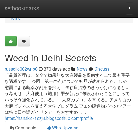
Home
setbookmarks
Togg
navi
Home
1
Weed in Delhi Secrets
russello062wnb6
370 days ago
News
Discuss
「品質管理は、安全で効果的な大麻製品を提供する上で最も重要
な過程です」 今回、第一の点について知見が改められた。しかし
懲罰による断薬が乱用を抑え、依存症治療のきっかけになるとい
う考えは、大麻使用（施用）罪が新たに創設されたことによって
いっそう強化されている。 「大麻のプロ」を育てる。アメリカの
大麻ビジネスを支える大学プログラム フエの建造物群へのツアー
は特に日本語ガイドツアーをおすすめし...
https://hansk271ozj8.blogspothub.com/profile
Comments
Who Upvoted