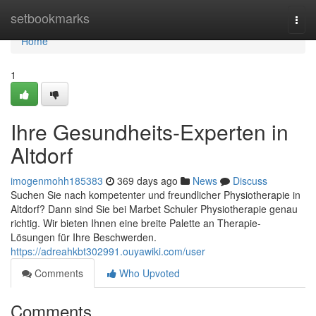
Home
setbookmarks
Togg
navi
Home
1
Ihre Gesundheits-Experten in
Altdorf
imogenmohh185383
369 days ago
News
Discuss
Suchen Sie nach kompetenter und freundlicher Physiotherapie in
Altdorf? Dann sind Sie bei Marbet Schuler Physiotherapie genau
richtig. Wir bieten Ihnen eine breite Palette an Therapie-
Lösungen für Ihre Beschwerden.
https://adreahkbt302991.ouyawiki.com/user
Comments
Who Upvoted
Comments