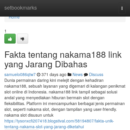
Home
setbookmarks
Togg
navi
Home
1
Fakta tentang nakama188 link
yang Jarang Dibahas
samuelo086qtw7
371 days ago
News
Discuss
Dunia permainan daring kini melejit dengan kehadiran
nakama188, sebuah layanan yang digemari di kalangan penikmat
slot online di Indonesia. nakama188 link tampil sebagai solusi
andal yang menyediakan hiburan bermain slot dengan
fleksibilitas. Platform ini mencampurkan berbagai jenis permainan
slot, seperti nakama slot, dengan tampilan yang user-friendly.
nakama slot disusun untuk
https://tysonxcfi207418.blogstival.com/58194807/fakta-unik-
tentang-nakama-slot-yang-jarang-diketahui