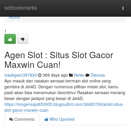
Home
setbookmarks
Togg
navi
Home
1
Agen Slot : Situs Slot Gacor
Maxwin Cuan!
izaakgaxc397830
369 days ago
News
Discuss
Ayo masuk dan rasakan sensasi bermain slot online yang
gembira di Jet4D. Dengan numerous pilihan mesin slot, kamu
pasti akan bisa menemukan favoritmu! Rasakan sensasi menang
besar dengan jackpot yang besar di Jet4D.
https://imogensapi653935.blogcudinti.com/36683706/jet4d-situs-
slot-gacor-maxwin-cuan
Comments
Who Upvoted