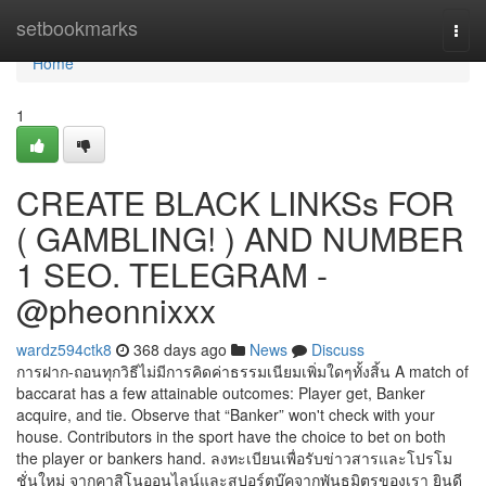
Home
setbookmarks
Togg
navi
Home
1
CREATE BLACK LINKSs FOR
( GAMBLING! ) AND NUMBER
1 SEO. TELEGRAM -
@pheonnixxx
wardz594ctk8
368 days ago
News
Discuss
การฝาก-ถอนทุกวิธีไม่มีการคิดค่าธรรมเนียมเพิ่มใดๆทั้งสิ้น A match of
baccarat has a few attainable outcomes: Player get, Banker
acquire, and tie. Observe that “Banker” won't check with your
house. Contributors in the sport have the choice to bet on both
the player or bankers hand. ลงทะเบียนเพื่อรับข่าวสารและโปรโม
ชั่นใหม่ จากคาสิโนออนไลน์และสปอร์ตบุ๊คจากพันธมิตรของเรา ยินดี