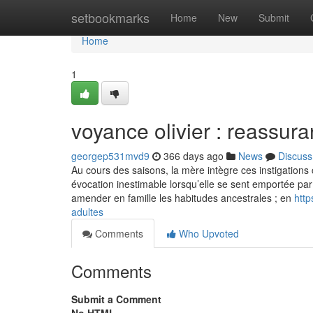
Home
setbookmarks
Home
New
Submit
Home
1
voyance olivier : reassura
georgep531mvd9
366 days ago
News
Discuss
Au cours des saisons, la mère intègre ces instigations
évocation inestimable lorsqu’elle se sent emportée par l
amender en famille les habitudes ancestrales ; en
http
adultes
Comments
Who Upvoted
Comments
Submit a Comment