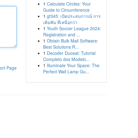
1
Calculate Circles: Your
Guide to Circumference
1
gt345: เปิดประสบการณ์ การ
เดิมพัน ที่เหนือกว่า
1
Youth Soccer League 2024:
Registration and ...
1
Obtain Bulk Mail Software:
Best Solutions R...
1
Decoder Duosat: Tutorial
Completo dos Modelo...
1
Illuminate Your Space: The
ort Page
Perfect Wall Lamp Gu...