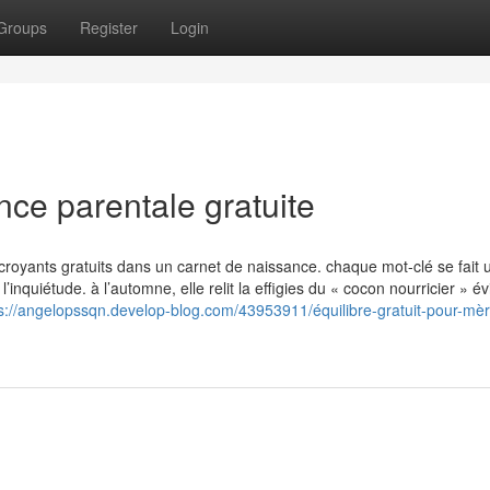
Groups
Register
Login
nce parentale gratuite
 croyants gratuits dans un carnet de naissance. chaque mot-clé se fait 
’inquiétude. à l’automne, elle relit la effigies du « cocon nourricier » é
s://angelopssqn.develop-blog.com/43953911/équilibre-gratuit-pour-mèr