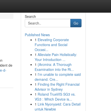
Search
Go
Published News
1
Elevating Corporate
Functions and Social
Occasi...
1
Alleviate Pain Holistically:
Your Introduction ...
un
1
{Arcmira: A Thorough
vident de
Examination into the Ri...
e-d-
1
I'm unable to complete said
demand. Cre...
1
Finding the Right Financial
Advisor in Sydney
1
Roland TrueVIS SG3 vs.
VG3 : Which Device is...
1
Link Nyonya4d: Cara Detail
untuk Newbie