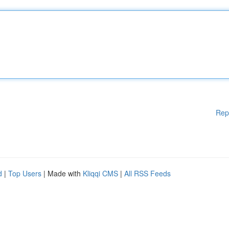
Rep
d
|
Top Users
| Made with
Kliqqi CMS
|
All RSS Feeds