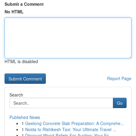
Submit a Comment
No HTML
HTML is disabled
Report Page
Search
Go
Published News
1
Geelong Concrete Slab Preparation: A Comprehe...
1
Noida to Rishikesh Taxi: Your Ultimate Travel ...
1
Discount Wood Pallets For Auction: Your Ec...