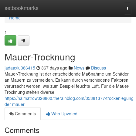
Home
setbookmarks
Togg
navi
Home
1
Mauer-Trocknung
jadaaxiu386415
367 days ago
News
Discuss
Mauer-Trocknung ist der entscheidende Maßnahme um Schäden
an Mauern zu vermeiden. Es kann durch verschiedene Faktoren
verursacht werden, wie zum Beispiel feuchte Luft. Für die Mauer-
Trocknung stehen diverse
https://haimatrow326800.therainblog.com/35381377/trockenlegung-
der-mauer
Comments
Who Upvoted
Comments