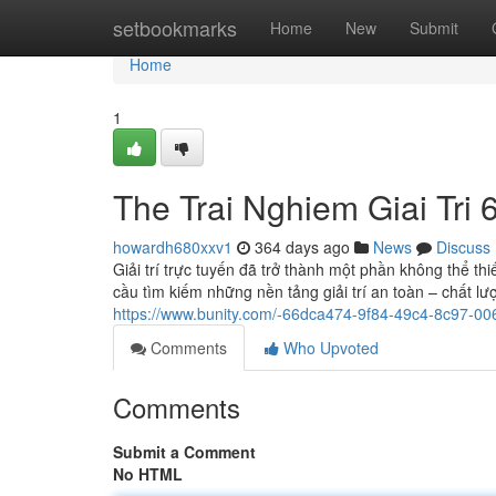
Home
setbookmarks
Home
New
Submit
Home
1
The Trai Nghiem Giai Tri
howardh680xxv1
364 days ago
News
Discuss
Giải trí trực tuyến đã trở thành một phần không thể th
cầu tìm kiếm những nền tảng giải trí an toàn – chất 
https://www.bunity.com/-66dca474-9f84-49c4-8c97-0
Comments
Who Upvoted
Comments
Submit a Comment
No HTML