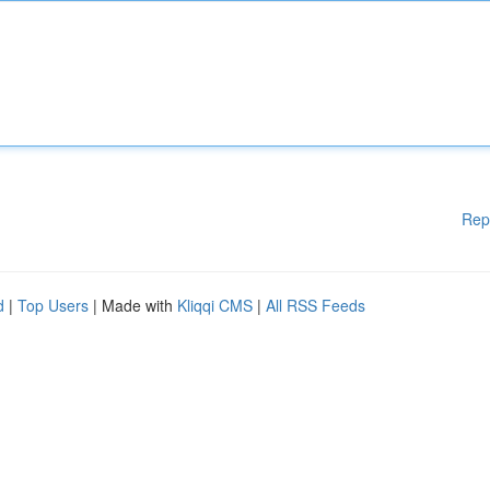
Rep
d
|
Top Users
| Made with
Kliqqi CMS
|
All RSS Feeds