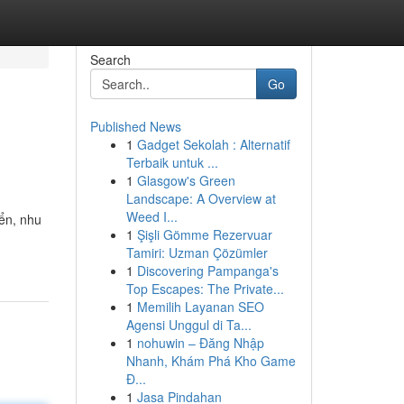
Search
Go
Published News
1
Gadget Sekolah : Alternatif
Terbaik untuk ...
1
Glasgow's Green
Landscape: A Overview at
Weed I...
iển, nhu
1
Şişli Gömme Rezervuar
Tamiri: Uzman Çözümler
1
Discovering Pampanga's
Top Escapes: The Private...
1
Memilih Layanan SEO
Agensi Unggul di Ta...
1
nohuwin – Đăng Nhập
Nhanh, Khám Phá Kho Game
Đ...
1
Jasa Pindahan