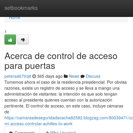
Home
setbookmarks
Home
1
Acerca de control de acceso
para puertas
petera467trq8
365 days ago
News
Discuss
Tomemos ahora el caso de la residencia presidencial. Por obvias
razones, existe un registro de acceso y se lleva a mango una
administración de visitantes: la intención es que solo tengan
acceso al presidente quienes cuentan con la autorización
pertinente. El control de acceso, en este caso, incluye cámaras
de
https://camarasdeseguridadsoacha82582.blogzag.com/80039471/co
mi-acceso-controlar-achilles-to-work
Comments
Who Upvoted