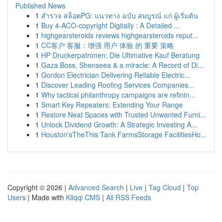
Published News
1
สำรวจ สล็อตPG: แนวทาง ฉบับ สมบูรณ์ แก่ ผู้เริ่มต้น
1
Buy 4-ACO-copyright Digitally : A Detailed ...
1
highgearsteroids reviews highgearsteroids reput...
1
CC客户 客服：增强 用户 体验 的 重要 策略
1
HP Druckerpatronen: Die Ultimative Kauf Beratung
1
Gaza Boss, Shenseea & a miracle: A Record of Di...
1
Gordon Electrician Delivering Reliable Electric...
1
Discover Leading Roofing Services Companies...
1
Why tactical philanthropy campaigns are refinin...
1
Smart Key Repeaters: Extending Your Range
1
Restore Neat Spaces with Trusted Unwanted Furni...
1
Unlock Dividend Growth: A Strategic Investing A...
1
Houston'sTheThis Tank FarmsStorage FacilitiesHo...
Copyright © 2026 |
Advanced Search
|
Live
|
Tag Cloud
|
Top
Users
| Made with
Kliqqi CMS
|
All RSS Feeds