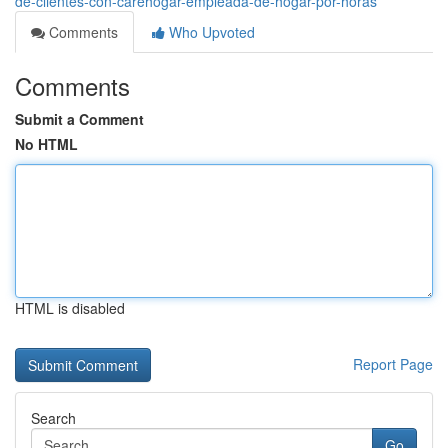
de-clientes-con-carehogar-empleada-de-hogar-por-horas
Comments
Who Upvoted
Comments
Submit a Comment
No HTML
HTML is disabled
Report Page
Search
Go