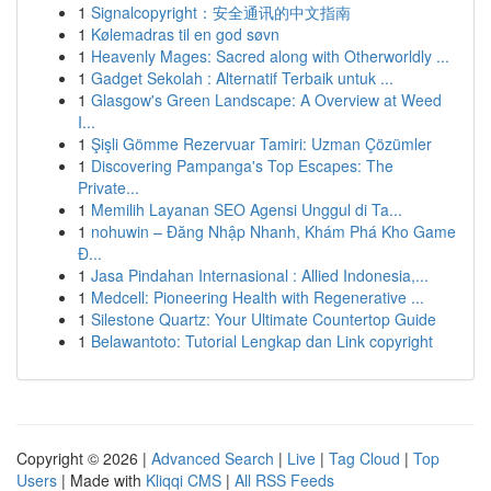
1
Signalcopyright：安全通讯的中文指南
1
Kølemadras til en god søvn
1
Heavenly Mages: Sacred along with Otherworldly ...
1
Gadget Sekolah : Alternatif Terbaik untuk ...
1
Glasgow's Green Landscape: A Overview at Weed
I...
1
Şişli Gömme Rezervuar Tamiri: Uzman Çözümler
1
Discovering Pampanga's Top Escapes: The
Private...
1
Memilih Layanan SEO Agensi Unggul di Ta...
1
nohuwin – Đăng Nhập Nhanh, Khám Phá Kho Game
Đ...
1
Jasa Pindahan Internasional : Allied Indonesia,...
1
Medcell: Pioneering Health with Regenerative ...
1
Silestone Quartz: Your Ultimate Countertop Guide
1
Belawantoto: Tutorial Lengkap dan Link copyright
Copyright © 2026 |
Advanced Search
|
Live
|
Tag Cloud
|
Top
Users
| Made with
Kliqqi CMS
|
All RSS Feeds