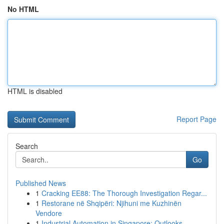
No HTML
HTML is disabled
Report Page
Search
Go
Published News
1
Cracking EE88: The Thorough Investigation Regar...
1
Restorane në Shqipëri: Njihuni me Kuzhinën
Vendore
1
Industrial Automation in Singapore: Outlooks...