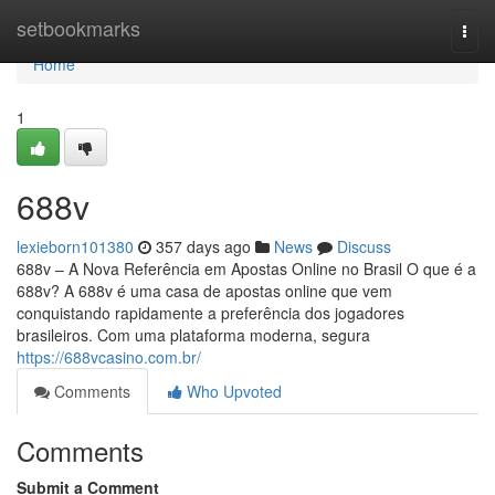
Home
setbookmarks
Togg
navi
Home
1
688v
lexieborn101380
357 days ago
News
Discuss
688v – A Nova Referência em Apostas Online no Brasil O que é a
688v? A 688v é uma casa de apostas online que vem
conquistando rapidamente a preferência dos jogadores
brasileiros. Com uma plataforma moderna, segura
https://688vcasino.com.br/
Comments
Who Upvoted
Comments
Submit a Comment