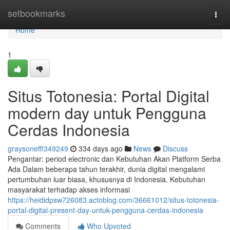
Home
setbookmarks
Togg
navi
Home
1
Situs Totonesia: Portal Digital
modern day untuk Pengguna
Cerdas Indonesia
graysoneffl349249
334 days ago
News
Discuss
Pengantar: period electronic dan Kebutuhan Akan Platform Serba
Ada Dalam beberapa tahun terakhir, dunia digital mengalami
pertumbuhan luar biasa, khususnya di Indonesia. Kebutuhan
masyarakat terhadap akses informasi
https://heididpsw726083.actoblog.com/36661012/situs-totonesia-
portal-digital-present-day-untuk-pengguna-cerdas-indonesia
Comments
Who Upvoted