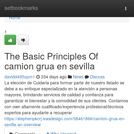
Home
setbookmarks
Togg
navi
Home
1
The Basic Principles Of
camion grua en sevilla
davidd495opm1
334 days ago
News
Discuss
La elección de Cuidaria para formar parte de nuestro listado se
debe a su enfoque especializado en la atención a personas
mayores, brindando servicios de calidad y confianza para
garantizar el bienestar y la comodidad de sus clientes. Contamos
con own altamente cualificado/experiencia profesional/técnicos
expertos para ayudarte a recuperar
https://stephenpkcrj.ivasdesign.com/58461866/camion-grua-en-
sevilla-an-overview
Comments
Who Upvoted