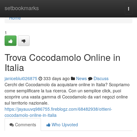
Home
setbookmarks
Togg
navi
Home
1
Trova Cocodamolo Online in
Italia
janiceblui026875
333 days ago
News
Discuss
Cerchi dei Cocodamolo da acquistare online in Italia? Scopriamo
come semplificare la tua ricerca. Con un semplice click, puoi
scoprire una vasta gamma di Cocodamolo da vari negozi online
sul territorio nazionale.
https://jayauuvq986755.fireblogz.com/68482938/ottieni-
cocodamolo-online-in-italia
Comments
Who Upvoted