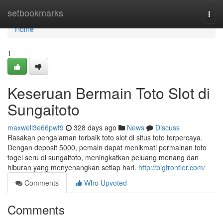
Home
setbookmarks
Togg
navi
Home
1
Keseruan Bermain Toto Slot di
Sungaitoto
maxwell3e66pwf9
328 days ago
News
Discuss
Rasakan pengalaman terbaik toto slot di situs toto terpercaya.
Dengan deposit 5000, pemain dapat menikmati permainan toto
togel seru di sungaitoto, meningkatkan peluang menang dan
hiburan yang menyenangkan setiap hari.
http://bigfrontier.com/
Comments
Who Upvoted
Comments