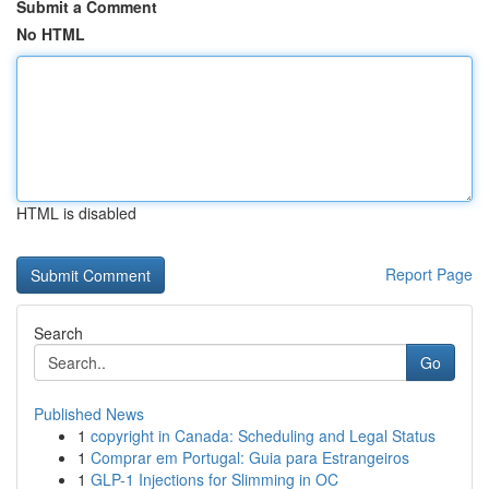
Submit a Comment
No HTML
HTML is disabled
Report Page
Search
Go
Published News
1
copyright in Canada: Scheduling and Legal Status
1
Comprar em Portugal: Guia para Estrangeiros
1
GLP-1 Injections for Slimming in OC