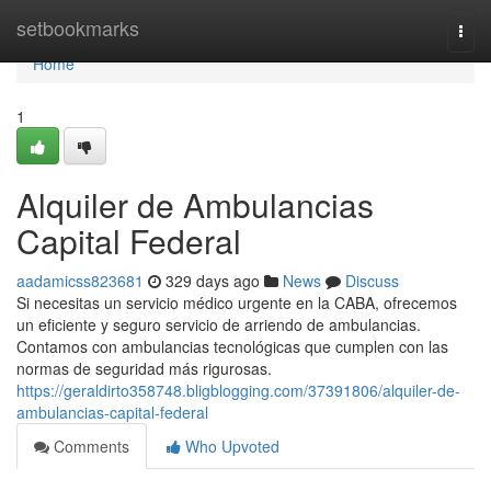
Home
setbookmarks
Togg
navi
Home
1
Alquiler de Ambulancias
Capital Federal
aadamicss823681
329 days ago
News
Discuss
Si necesitas un servicio médico urgente en la CABA, ofrecemos
un eficiente y seguro servicio de arriendo de ambulancias.
Contamos con ambulancias tecnológicas que cumplen con las
normas de seguridad más rigurosas.
https://geraldirto358748.bligblogging.com/37391806/alquiler-de-
ambulancias-capital-federal
Comments
Who Upvoted