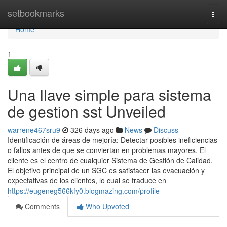
Home
setbookmarks
Togg
navi
Home
1
Una llave simple para sistema
de gestion sst Unveiled
warrene467sru9
326 days ago
News
Discuss
Identificación de áreas de mejoría: Detectar posibles ineficiencias
o fallos antes de que se conviertan en problemas mayores. El
cliente es el centro de cualquier Sistema de Gestión de Calidad.
El objetivo principal de un SGC es satisfacer las evacuación y
expectativas de los clientes, lo cual se traduce en
https://eugeneg566kfy0.blogmazing.com/profile
Comments
Who Upvoted