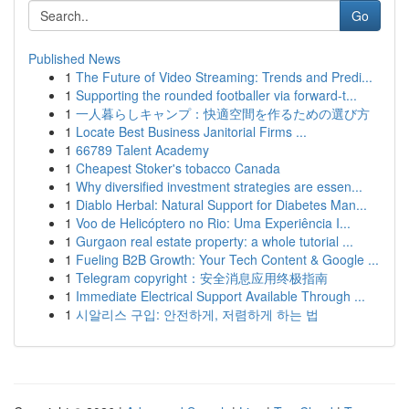
Go
Published News
1
The Future of Video Streaming: Trends and Predi...
1
Supporting the rounded footballer via forward-t...
1
一人暮らしキャンプ：快適空間を作るための選び方
1
Locate Best Business Janitorial Firms ...
1
66789 Talent Academy
1
Cheapest Stoker's tobacco Canada
1
Why diversified investment strategies are essen...
1
Diablo Herbal: Natural Support for Diabetes Man...
1
Voo de Helicóptero no Rio: Uma Experiência I...
1
Gurgaon real estate property: a whole tutorial ...
1
Fueling B2B Growth: Your Tech Content & Google ...
1
Telegram copyright：安全消息应用终极指南
1
Immediate Electrical Support Available Through ...
1
시알리스 구입: 안전하게, 저렴하게 하는 법