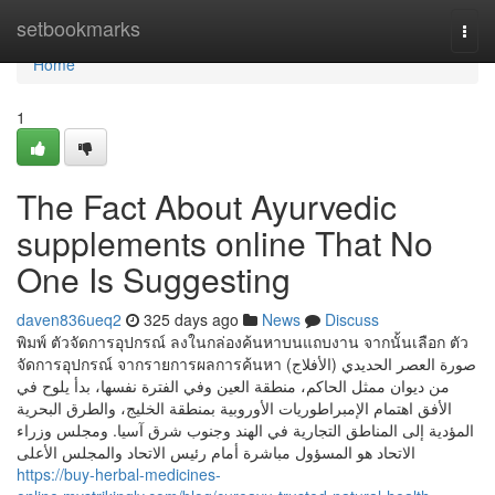
Home
setbookmarks
Togg
navi
Home
1
The Fact About Ayurvedic
supplements online That No
One Is Suggesting
daven836ueq2
325 days ago
News
Discuss
พิมพ์ ตัวจัดการอุปกรณ์ ลงในกล่องค้นหาบนแถบงาน จากนั้นเลือก ตัว
จัดการอุปกรณ์ จากรายการผลการค้นหา صورة العصر الحديدي (الأفلاج)
من ديوان ممثل الحاكم، منطقة العين وفي الفترة نفسها، بدأ يلوح في
الأفق اهتمام الإمبراطوريات الأوروبية بمنطقة الخليج، والطرق البحرية
المؤدية إلى المناطق التجارية في الهند وجنوب شرق آسيا. ومجلس وزراء
الاتحاد هو المسؤول مباشرة أمام رئيس الاتحاد والمجلس الأعلى
https://buy-herbal-medicines-