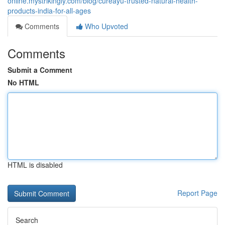
online.mystrikingly.com/blog/cureayu-trusted-natural-health-
products-india-for-all-ages
Comments
Who Upvoted
Comments
Submit a Comment
No HTML
HTML is disabled
Report Page
Search