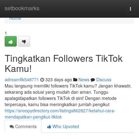
Home
setbookmarks
Togg
navi
Home
1
Tingkatkan Followers TikTok
Kamu!
adreamflk548771
323 days ago
News
Discuss
Mau langsung memiliki followers TikTok kamu? Jangan khawatir,
sekarang ada solusi yang mudah dan aman. Tunggu
apalagidapatkan followers TikTok di sini! Dengan metode
terpercaya, kamu bisa meningkatkan jumlah pengikut
https://snoopydirectory.com/listings862827/ketahui-cara-
mendapatkan-pengikut-tiktok
Comments
Who Upvoted