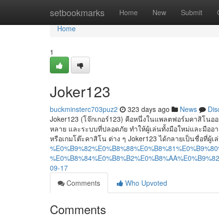
Home
setbookmarks
Home
New
Submit
Home
1
Joker123
buckminsterc703puz2
323 days ago
News
Dis
Joker123 (โจ๊กเกอร์123) คือหนึ่งในแพลตฟอร์มคาสิโนออนไ
หลาย และระบบที่ปลอดภัย ทำให้ผู้เล่นทั้งมือใหม่และมืออ
หรือเกมโต๊ะคาสิโน ต่าง ๆ Joker123 ได้กลายเป็นชื่อที่ผู
%E0%B9%82%E0%B8%88%E0%B8%81%E0%B9%80
%E0%B8%84%E0%B8%B2%E0%B8%AA%E0%B9%8
09-17
Comments
Who Upvoted
Comments