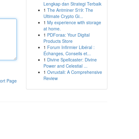
Lengkap dan Strategi Terbaik
1
The Antminer S19: The
Ultimate Crypto Gi...
1
My experience with storage
at home.
1
PDForaa: Your Digital
Products Store
1
Forum Infirmier Libéral :
Échanges, Conseils et...
1
Divine Spellcaster: Divine
Power and Celestial ...
1
Ovruxtali: A Comprehensive
Review
ort Page