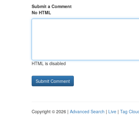
Submit a Comment
No HTML
HTML is disabled
Copyright © 2026 |
Advanced Search
|
Live
|
Tag Clou