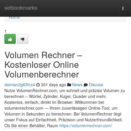
Home
setbookmarks
Togg
navi
Home
1
Volumen Rechner –
Kostenloser Online
Volumenberechner
damian2g83fcx4
301 days ago
News
Discuss
Nutze VolumenRechner.com, um schnell und präzise Volumen zu
berechnen – Würfel, Zylinder, Kugel, Quader und mehr.
Kostenlos, einfach, direkt im Browser. Willkommen bei
volumenrechner.com — Ihrem zuverlässigen Online-Tool, um
Volumen in Sekunden zu berechnen. Bei VolumenRechner liegt
unser Fokus auf Einfachheit, Präzision und Nutzerfreundlichkeit.
Ob Sie einen Behälter, Raum
https://volumenrechner.com/