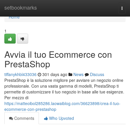
Home
setbookmarks
Togg
navi
Home
1
Avvia il tuo Ecommerce con
PrestaShop
tiffanykhbl433036
301 days ago
News
Discuss
PrestaShop è la soluzione migliore per avviare un negozio online
professionale. Con una vasta gamma di modelli, PrestaShop ti
permette di customizzare il tuo negozio in base alle tue esigenze.
Per mezzo di
https://matteoibol285286.laowaiblog.com/36623898/crea-il-tuo-
ecommerce-con-prestashop
Comments
Who Upvoted