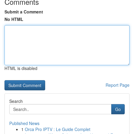
Comments
Submit a Comment
No HTML
HTML is disabled
Report Page
Search
Go
Published News
1
Orca Pro IPTV : Le Guide Complet