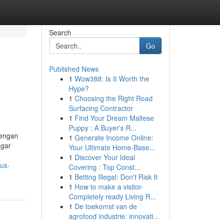
Search
Go
Published News
1
Wow388: Is It Worth the
n
Hype?
1
Choosing the Right Road
Surfacing Contractor
1
Find Your Dream Maltese
Puppy : A Buyer's R...
dengan
1
Generate Income Online:
agar
Your Ultimate Home-Base...
1
Discover Your Ideal
tus-
Covering : Top Const...
1
Betting Illegal: Don't Risk It
1
How to make a visitor-
Completely ready Living R...
1
De toekomst van de
agrofood industrie: innovati...