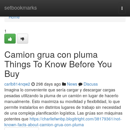
Home
setbookmarks
Togg
navi
Home
1
Camion grua con pluma
Things To Know Before You
Buy
carlb814nqw2
298 days ago
News
Discuss
Imagina lo conveniente que sería cargar y descargar cargas
pesadas utilizando la pluma de un camión en lugar de hacerlo
manualmente. Esto maximiza su movilidad y flexibilidad, lo que
permite instalarlos en distintos lugares de trabajo sin necesidad
de una compleja planificación logística. Las grúas son máquinas
potentes que
https://charliefwnbp.blogitright.com/38179361/not-
known-facts-about-camion-grua-con-pluma