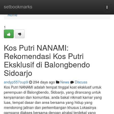
Home
setbookmarks
Togg
navi
Home
1
Kos Putri NANAMI:
Rekomendasi Kos Putri
Eksklusif di Balongbendo
Sidoarjo
andyp557oup9
294 days ago
News
Discuss
Kos Putri NANAMI adalah tempat tinggal kost eksklusif untuk
perempuan di Balongbendo, Sidoarjo, yang dirancang untuk
kenyamanan dan komunitas. anda bakal nikmati kamar yang
luas, tempat dasar dan area bersama yang hidup yang
mendorong jalinan dan perkembangan khusus Lokasinya
gampang diakses bersama dengan atraksi terdekat yang