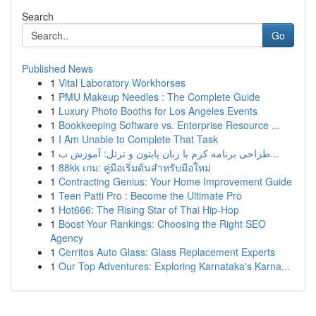
Search
Go
Published News
1
Vital Laboratory Workhorses
1
PMU Makeup Needles : The Complete Guide
1
Luxury Photo Booths for Los Angeles Events
1
Bookkeeping Software vs. Enterprise Resource ...
1
I Am Unable to Complete That Task
1
طراحی برنامه کرم با زبان پایتون و ترتل: آموزش ب...
1
88kk เกม: คู่มือเริ่มต้นสำหรับมือใหม่
1
Contracting Genius: Your Home Improvement Guide
1
Teen Patti Pro : Become the Ultimate Pro
1
Hot666: The Rising Star of Thai Hip-Hop
1
Boost Your Rankings: Choosing the Right SEO
Agency
1
Cerritos Auto Glass: Glass Replacement Experts
1
Our Top Adventures: Exploring Karnataka's Karna...