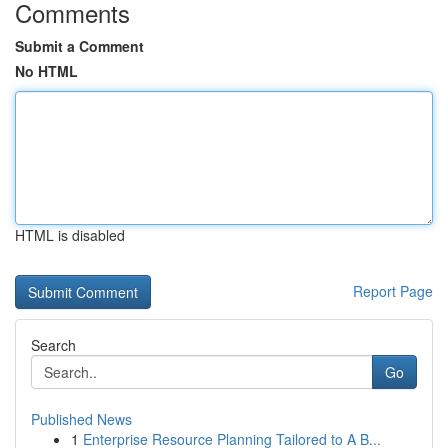
Comments
Submit a Comment
No HTML
HTML is disabled
Report Page
Search
Go
Published News
1
Enterprise Resource Planning Tailored to A B...